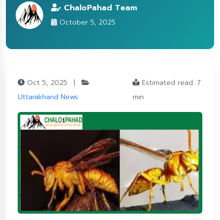
ChaloPahad Team
October 5, 2025
Oct 5, 2025
|
Estimated read: 7
Uttarakhand News
min