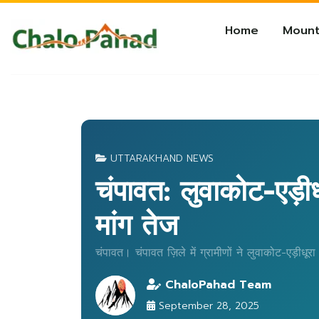
Home
Mount
UTTARAKHAND NEWS
चंपावत: लुवाकोट-एड़ी
मांग तेज
चंपावत। चंपावत ज़िले में ग्रामीणों ने लुवाकोट-एड़ीध
ChaloPahad Team
September 28, 2025