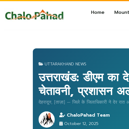
Home
Mount
UTTARAKHAND NEWS
उत्तराखंड: डीएम का 
चेतावनी, प्रशासन अल
देहरादून, [ताज़ा] — जिले के जिलाधिकारी ने देर रात अच
ChaloPahad Team
October 12, 2025