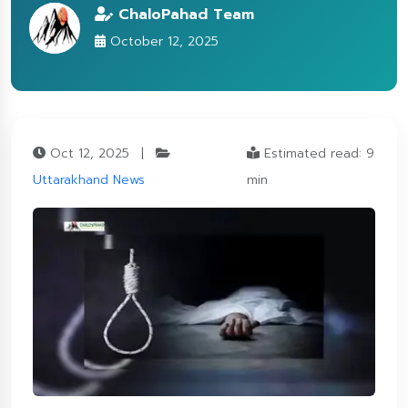
ChaloPahad Team
October 12, 2025
Oct 12, 2025
|
Estimated read: 9
Uttarakhand News
min