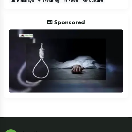
Himalaya
Trekking
Food
Culture
Sponsored